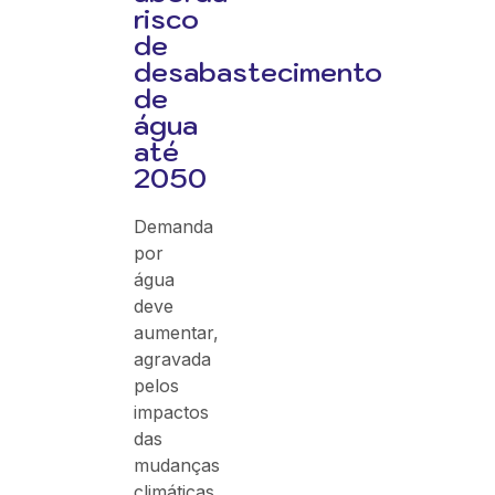
risco
de
desabastecimento
de
água
até
2050
Demanda
por
água
deve
aumentar,
agravada
pelos
impactos
das
mudanças
climáticas