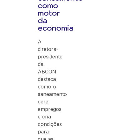
como
motor
da
economia
A
diretora-
presidente
da
ABCON
destaca
como o
saneamento
gera
empregos
e cria
condições
para
que as