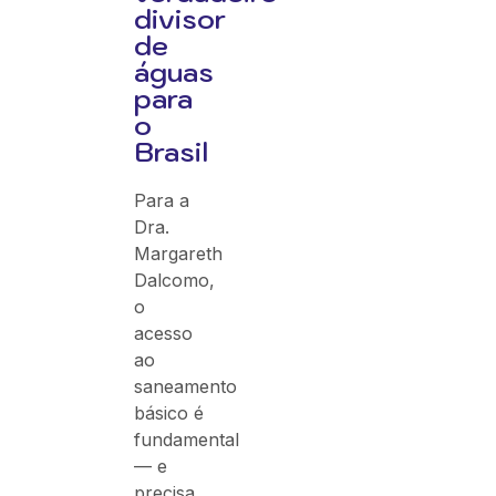
divisor
de
águas
para
o
Brasil
Para a
Dra.
Margareth
Dalcomo,
o
acesso
ao
saneamento
básico é
fundamental
— e
precisa