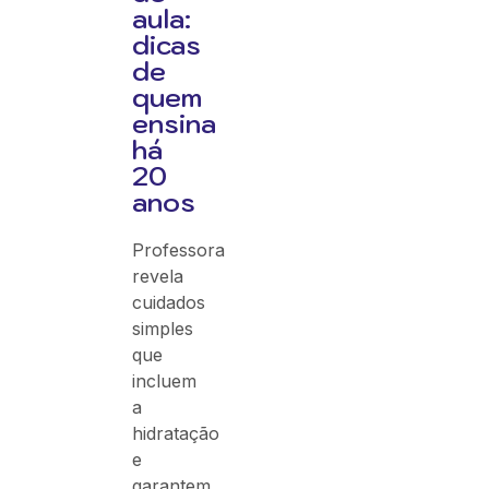
aula:
dicas
de
quem
ensina
há
20
anos
Professora
revela
cuidados
simples
que
incluem
a
hidratação
e
garantem