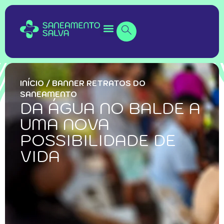
INÍCIO
/
BANNER RETRATOS DO
SANEAMENTO
DA ÁGUA NO BALDE A
UMA NOVA
POSSIBILIDADE DE
VIDA