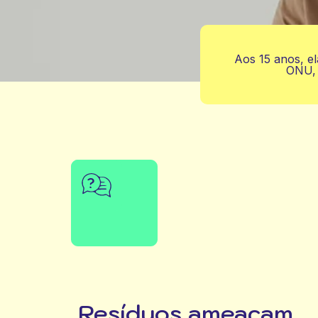
Aos 15 anos, el
ONU, 
Resíduos ameaçam