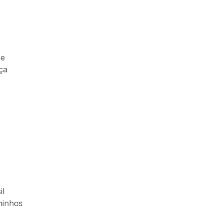
xe
ça
s
il
minhos