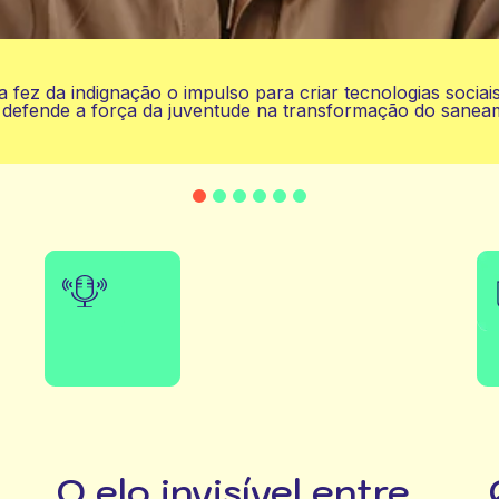
a fez da indignação o impulso para criar tecnologias sociai
defende a força da juventude na transformação do sanea
1
2
3
4
5
6
O elo invisível entre