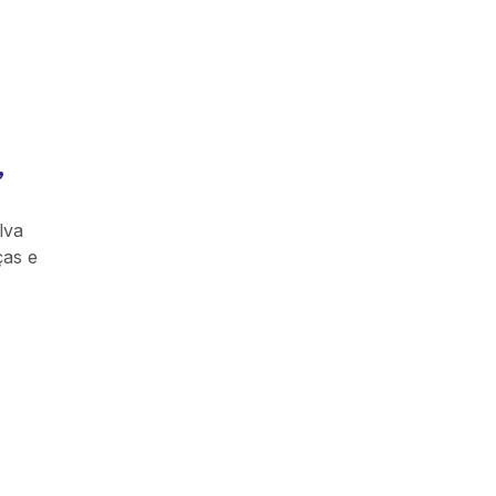
”
lva
ças e