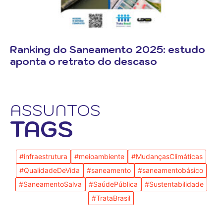
Ranking do Saneamento 2025: estudo
aponta o retrato do descaso
ASSUNTOS
TAGS
#infraestrutura
#meioambiente
#MudançasClimáticas
#QualidadeDeVida
#saneamento
#saneamentobásico
#SaneamentoSalva
#SaúdePública
#Sustentabilidade
#TrataBrasil