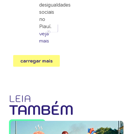
desigualdades
sociais
no
Piauí.
veja
mais
carregar mais
LEIA
TAMBÉM