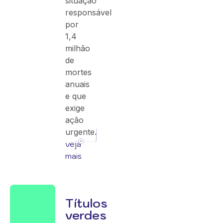
situação
responsável
por
1,4
milhão
de
mortes
anuais
e que
exige
ação
urgente.
veja
mais
Títulos
verdes