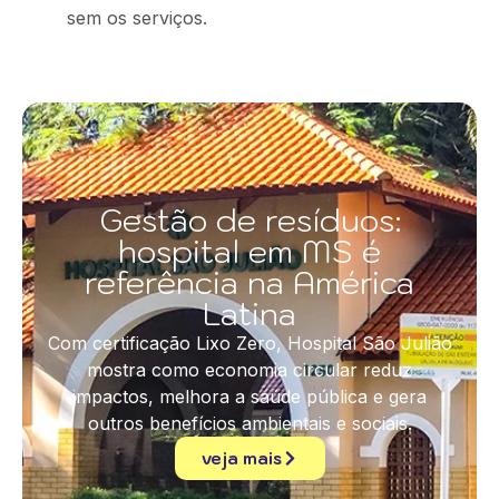
sem os serviços.
Gestão de resíduos:
hospital em MS é
referência na América
Latina
Com certificação Lixo Zero, Hospital São Julião
mostra como economia circular reduz
impactos, melhora a saúde pública e gera
outros benefícios ambientais e sociais.
veja mais