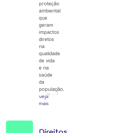
proteção
ambiental
que
geram
impactos
diretos
na
qualidade
de vida
e na
saúde
da
população.
veja
mais
Direitos