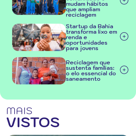
mudam hábitos
que ampliam
reciclagem
Startup da Bahia
transforma lixo em
renda e
oportunidades
para jovens
Reciclagem que
sustenta famílias:
o elo essencial do
saneamento
MAIS
VISTOS