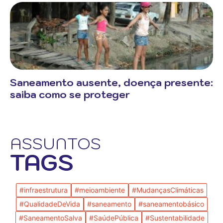
Saneamento ausente, doença presente:
saiba como se proteger
ASSUNTOS
TAGS
#infraestrutura
#meioambiente
#MudançasClimáticas
#QualidadeDeVida
#saneamento
#saneamentobásico
#SaneamentoSalva
#SaúdePública
#Sustentabilidade