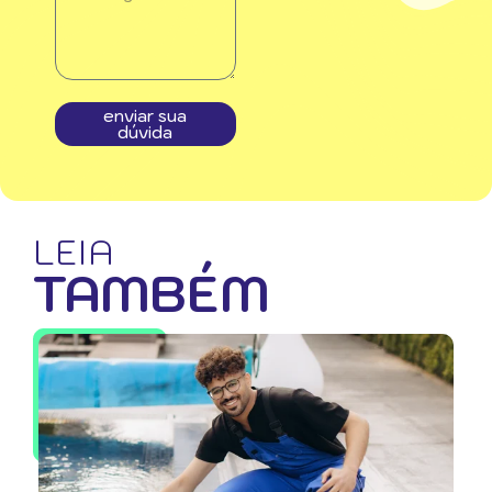
enviar sua
dúvida
LEIA
TAMBÉM