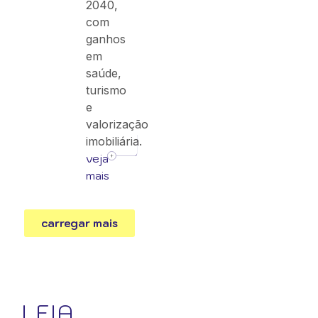
2040,
com
ganhos
em
saúde,
turismo
e
valorização
imobiliária.
veja
mais
carregar mais
LEIA