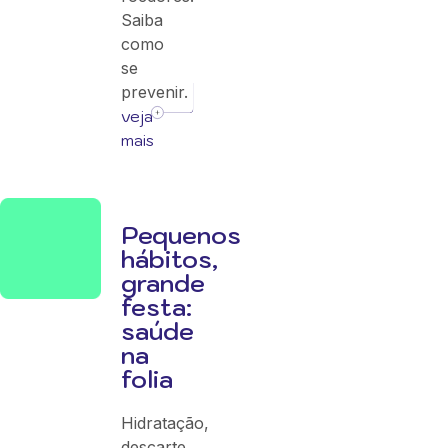
Saiba
como
se
prevenir.
veja
mais
Pequenos
hábitos,
grande
festa:
saúde
na
folia
Hidratação,
descarte