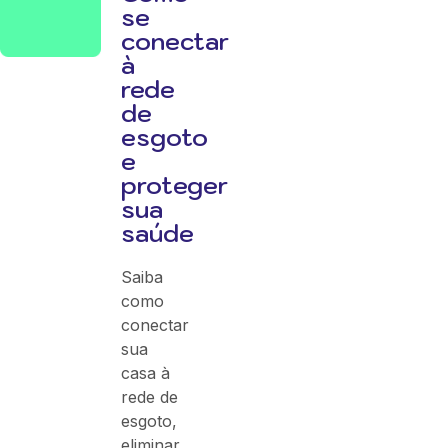
se
conectar
à
rede
de
esgoto
e
proteger
sua
saúde
Saiba
como
conectar
sua
casa à
rede de
esgoto,
eliminar