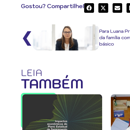
Gostou? Compartilhe!
Para Luana Pr
❮
da família co
básico
LEIA
TAMBÉM