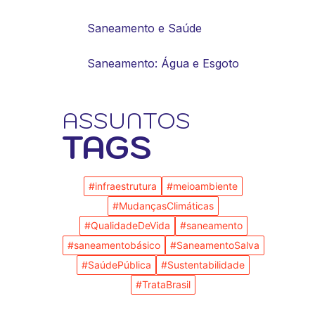
Saneamento e Saúde
Saneamento: Água e Esgoto
ASSUNTOS
TAGS
#infraestrutura
#meioambiente
#MudançasClimáticas
#QualidadeDeVida
#saneamento
#saneamentobásico
#SaneamentoSalva
#SaúdePública
#Sustentabilidade
#TrataBrasil