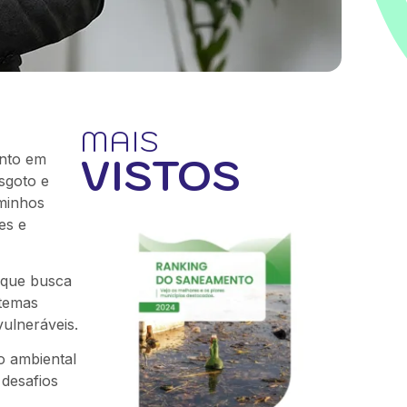
MAIS
VISTOS
ento em
sgoto e
aminhos
es e
 que busca
stemas
ulneráveis.
o ambiental
 desafios