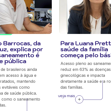
o Barrocas, da
Para Luana Prett
uz, explica por
saúde da família
saneamento é
começa pelo bás
e pública
Acesso pleno ao saneame
de brasileiros ainda
reduz em 63% as doenças
em acesso à água e
ginecológicas e impacta
tratados, mantendo
diretamente a saúde e a ro
 evitáveis como
das famílias.
a de saúde pública.
veja mais
a como o saneamento
das.