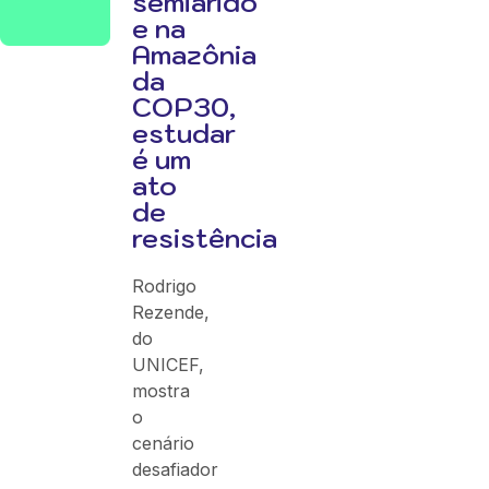
semiárido
e na
Amazônia
da
COP30,
estudar
é um
ato
de
resistência
Rodrigo
Rezende,
do
UNICEF,
mostra
o
cenário
desafiador