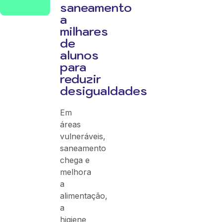
saneamento
a
milhares
de
alunos
para
reduzir
desigualdades
Em
áreas
vulneráveis,
saneamento
chega e
melhora
a
alimentação,
a
higiene