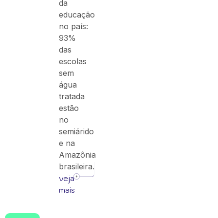
da
educação
no país:
93%
das
escolas
sem
água
tratada
estão
no
semiárido
e na
Amazônia
brasileira.
veja
mais