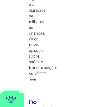
e a
dignidade
de
milhares
de
crianças.
Ouça
novo
episódio
sobre
saúde e
transformação.
veja
mais
No