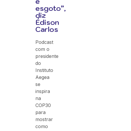
e
esgoto”,
diz
Édison
Carlos
Podcast
com o
presidente
do
Instituto
Aegea
se
inspira
na
COP30
para
mostrar
como