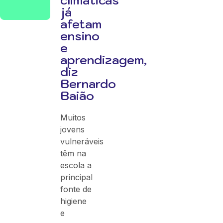
climáticas
já
afetam
ensino
e
aprendizagem,
diz
Bernardo
Baião
Muitos
jovens
vulneráveis
têm na
escola a
principal
fonte de
higiene
e