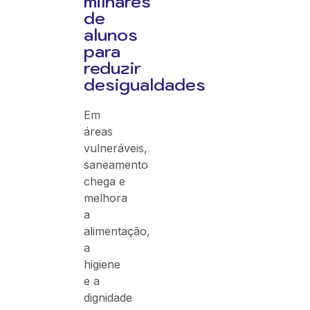
milhares
de
alunos
para
reduzir
desigualdades
Em
áreas
vulneráveis,
saneamento
chega e
melhora
a
alimentação,
a
higiene
e a
dignidade