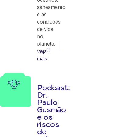
saneamento
e as
condições
de vida
no
planeta.
veja
mais
Podcast:
Dr.
Paulo
Gusmão
e os
riscos
do