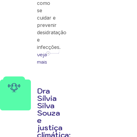
como
se
cuidar e
prevenir
desidratação
e
infecções.
veja
mais
Dra
Sílvia
Silva
Souza
e
justiça
climática: