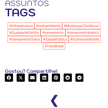
ASSUNTOS
TAGS
#infraestrutura
#meioambiente
#MudançasClimáticas
#QualidadeDeVida
#saneamento
#saneamentobásico
#SaneamentoSalva
#SaúdePública
#Sustentabilidade
#TrataBrasil
Gostou? Compartilhe!
❮