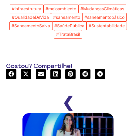
#infraestrutura
#meioambiente
#MudançasClimáticas
#QualidadeDeVida
#saneamento
#saneamentobásico
#SaneamentoSalva
#SaúdePública
#Sustentabilidade
#TrataBrasil
Gostou? Compartilhe!
❮