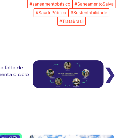
#saneamentobásico
#SaneamentoSalva
#SaúdePública
#Sustentabilidade
#TrataBrasil
 a falta de
❯
enta o ciclo