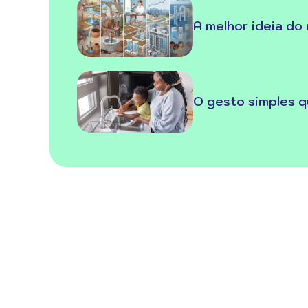
A melhor ideia do
O gesto simples q