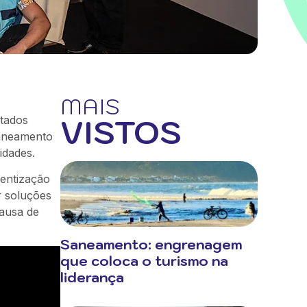
MAIS
VISTOS
tados
saneamento
idades.
ientização
r soluções
ausa de
Saneamento: engrenagem
que coloca o turismo na
liderança