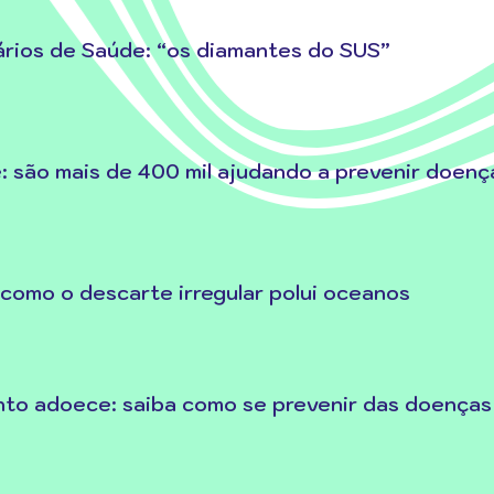
rios de Saúde: “os diamantes do SUS”
 são mais de 400 mil ajudando a prevenir doenç
 como o descarte irregular polui oceanos
nto adoece: saiba como se prevenir das doenças