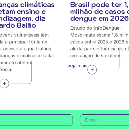
nças climáticas
Brasil pode ter 1
fetam ensino e
milhão de casos 
ndizagem, diz
dengue em 2026
ardo Baião
Estudo do InfoDengue–
jovens vulneráveis têm
Mosqlimate estima 1,8 mil
a a principal fonte de
casos entre 2025 e 2026 e
e acesso à água tratada,
alerta para influência do c
anças climáticas e falta
circulação de sorotipos.
amento afetam
veja mais
ncia.