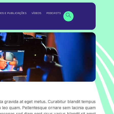
OS E PUBLICAÇÕES
VÍDEOS
PODCASTS
ta gravida at eget metus. Curabitur blandit tempus
u leo quam. Pellentesque ornare sem lacinia quam
ecenas sed diam eget risus varius blandit sit amet