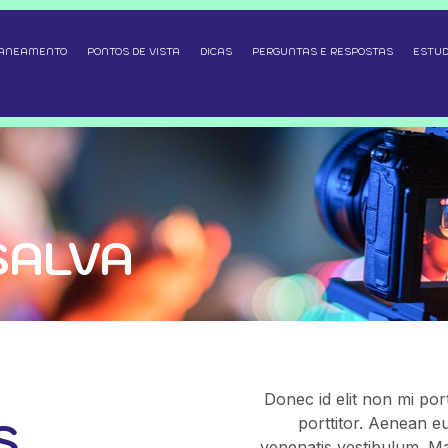
SANEAMENTO
PONTOS DE VISTA
DICAS
PERGUNTAS E RESPOSTAS
ESTUD
SALVA
Donec id elit non mi por
S
porttitor. Aenean e
venenatis vestibulum. Ma