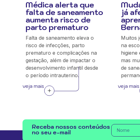
Médica alerta que
Muda
falta de saneamento
já a
aumenta risco de
apre
parto prematuro
Bern
Falta de saneamento eleva o
Muitos 
risco de infecções, parto
na escol
prematuro e complicações na
higiene 
gestação, além de impactar o
mas mud
desenvolvimento infantil desde
de sane
o período intrauterino.
permanê
veja mais
veja mais
Receba nossos conteúdos
no seu e-mail