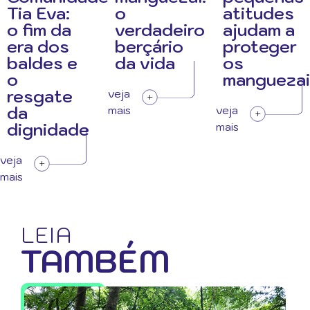
Tia Eva:
o
atitudes
o fim da
verdadeiro
ajudam a
era dos
berçário
proteger
baldes e
da vida
os
o
manguezai
resgate
veja
da
mais
veja
dignidade
mais
veja
mais
LEIA
TAMBÉM