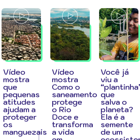
Vídeo
Vídeo
Você já
mostra
mostra
viu a
que
Como o
“plantinha
pequenas
saneamento
que
atitudes
protege
salva o
ajudam a
o Rio
planeta?
proteger
Doce e
Ela é a
os
transforma
semente
manguezais
a vida
de um
em
ecossiste