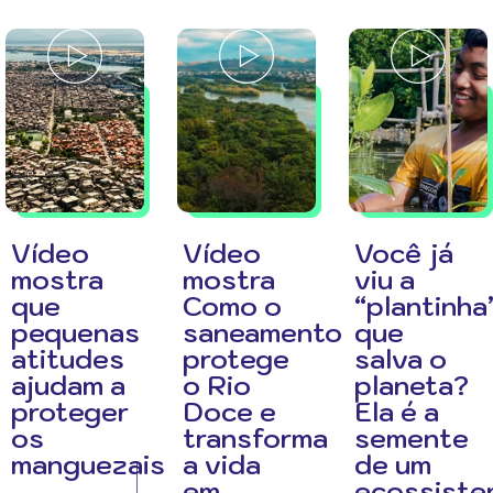
Vídeo
Vídeo
Você já
mostra
mostra
viu a
que
Como o
“plantinha
pequenas
saneamento
que
atitudes
protege
salva o
ajudam a
o Rio
planeta?
proteger
Doce e
Ela é a
os
transforma
semente
manguezais
a vida
de um
em
ecossiste