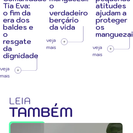
Tia Eva:
o
atitudes
o fim da
verdadeiro
ajudam a
era dos
berçário
proteger
baldes e
da vida
os
o
manguezai
resgate
veja
da
mais
veja
dignidade
mais
veja
mais
LEIA
TAMBÉM