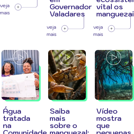
Governador
vital os
veja
Valadares
manguezai
mais
veja
veja
mais
mais
Água
Saiba
Vídeo
tratada
mais
mostra
na
sobre o
que
Comunidade
manguezal:
pequenas