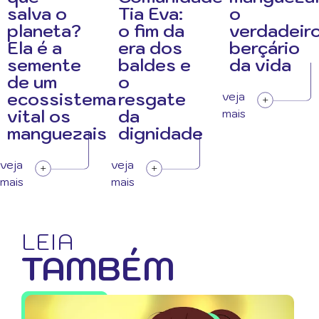
salva o
Tia Eva:
o
planeta?
o fim da
verdadeir
Ela é a
era dos
berçário
semente
baldes e
da vida
de um
o
ecossistema
resgate
veja
vital os
da
mais
manguezais
dignidade
veja
veja
mais
mais
LEIA
TAMBÉM