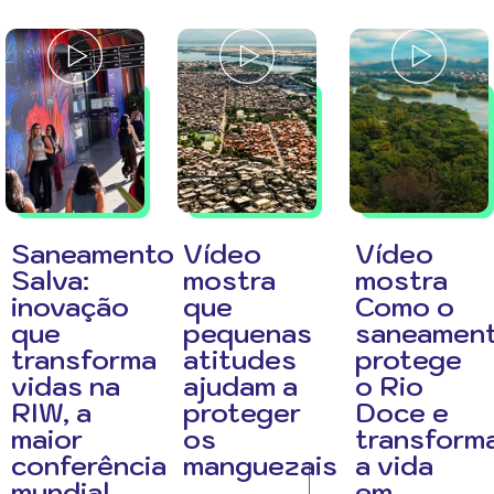
Saneamento
Vídeo
Vídeo
Salva:
mostra
mostra
inovação
que
Como o
que
pequenas
saneamen
transforma
atitudes
protege
vidas na
ajudam a
o Rio
RIW, a
proteger
Doce e
maior
os
transform
conferência
manguezais
a vida
mundial
em