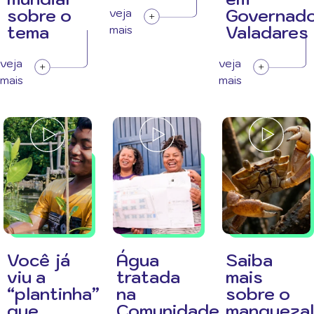
sobre o
Governad
veja
tema
Valadares
mais
veja
veja
mais
mais
Você já
Água
Saiba
viu a
tratada
mais
“plantinha”
na
sobre o
que
Comunidade
manguezal