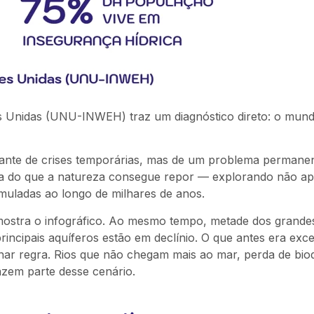
es Unidas (UNU-INWEH) traz um diagnóstico direto: o mun
 diante de crises temporárias, mas de um problema permanen
a do que a natureza consegue repor — explorando não ap
uladas ao longo de milhares de anos.
ostra o infográfico. Ao mesmo tempo, metade dos grande
incipais aquíferos estão em declínio. O que antes era ex
r regra. Rios que não chegam mais ao mar, perda de biod
azem parte desse cenário.