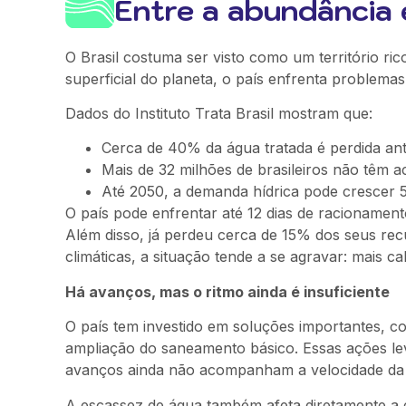
Entre a abundância 
O Brasil costuma ser visto como um território r
superficial do planeta, o país enfrenta problemas
Dados do Instituto Trata Brasil mostram que:
Cerca de 40% da água tratada é perdida an
Mais de 32 milhões de brasileiros não têm a
Até 2050, a demanda hídrica pode crescer 
O país pode enfrentar até 12 dias de racionamen
Além disso, já perdeu cerca de 15% dos seus rec
climáticas, a situação tende a se agravar: mais 
Há avanços, mas o ritmo ainda é insuficiente
O país tem investido em soluções importantes, c
ampliação do saneamento básico. Essas ações leva
avanços ainda não acompanham a velocidade da 
A escassez de água também afeta diretamente a e