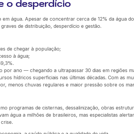
e o desperdício
ico em água. Apesar de concentrar cerca de 12% da água d
 graves de distribuição, desperdício e gestão.
tes de chegar à população;
cesso à água;
59,3%.
to por ano — chegando a ultrapassar 30 dias em regiões ma
ursos hídricos superficiais nas últimas décadas. Com as m
calor, menos chuvas regulares e maior pressão sobre os man
omo programas de cisternas, dessalinização, obras estrutu
m água a milhões de brasileiros, mas especialistas alerta
crise.
conomia, a saúde pública e a qualidade de vida.