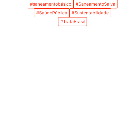
#saneamentobásico
#SaneamentoSalva
#SaúdePública
#Sustentabilidade
#TrataBrasil