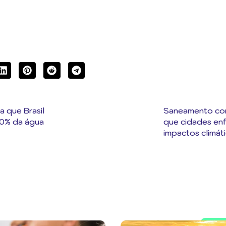
 que Brasil
Saneamento con
0% da água
que cidades en
impactos climát