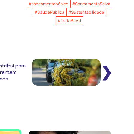
#saneamentobásico
#SaneamentoSalva
#SaúdePública
#Sustentabilidade
#TrataBrasil
tribui para
❯
frentem
icos