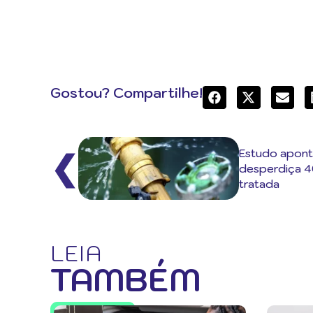
Gostou? Compartilhe!
Estudo aponta
❮
desperdiça 4
tratada
LEIA
TAMBÉM