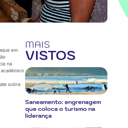
MAIS
VISTOS
taque em
ção
cia na
o acadêmico
bate sobre
Saneamento: engrenagem
que coloca o turismo na
liderança