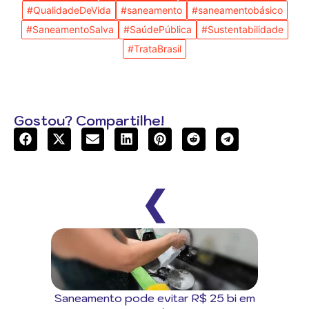
#QualidadeDeVida
#saneamento
#saneamentobásico
#SaneamentoSalva
#SaúdePública
#Sustentabilidade
#TrataBrasil
Gostou? Compartilhe!
❮
Saneamento pode evitar R$ 25 bi em