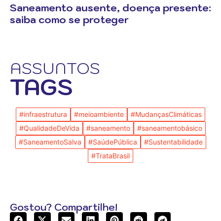
Saneamento ausente, doença presente:
saiba como se proteger
ASSUNTOS
TAGS
#infraestrutura
#meioambiente
#MudançasClimáticas
#QualidadeDeVida
#saneamento
#saneamentobásico
#SaneamentoSalva
#SaúdePública
#Sustentabilidade
#TrataBrasil
Gostou? Compartilhe!