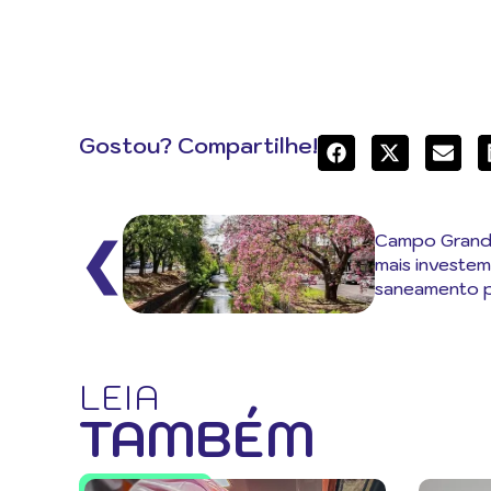
Gostou? Compartilhe!
Campo Grand
❮
mais investe
saneamento p
LEIA
TAMBÉM