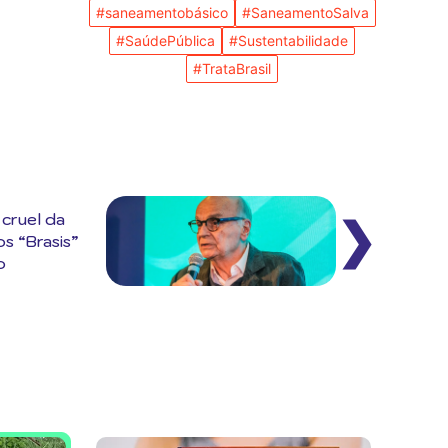
#saneamentobásico
#SaneamentoSalva
#SaúdePública
#Sustentabilidade
#TrataBrasil
 cruel da
❯
s “Brasis”
o