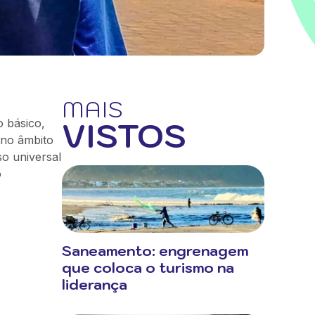
MAIS
VISTOS
 básico,
 no âmbito
so universal
o
Saneamento: engrenagem
que coloca o turismo na
liderança