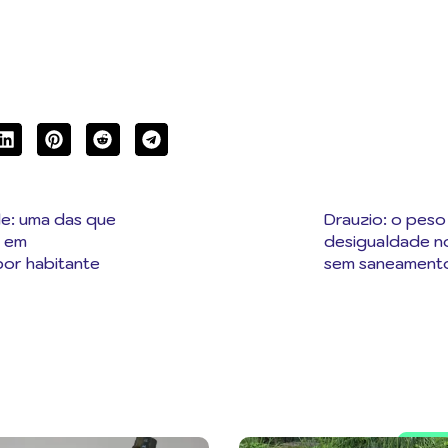
e: uma das que
Drauzio: o peso
m em
desigualdade no
or habitante
sem saneament