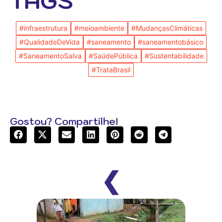
TAGS
#infraestrutura
#meioambiente
#MudançasClimáticas
#QualidadeDeVida
#saneamento
#saneamentobásico
#SaneamentoSalva
#SaúdePública
#Sustentabilidade
#TrataBrasil
Gostou? Compartilhe!
❮