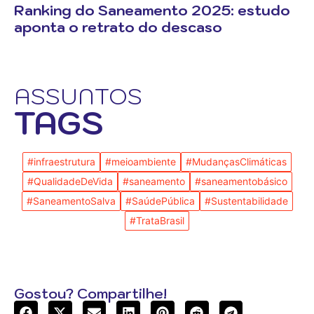
Ranking do Saneamento 2025: estudo
aponta o retrato do descaso
ASSUNTOS
TAGS
#infraestrutura
#meioambiente
#MudançasClimáticas
#QualidadeDeVida
#saneamento
#saneamentobásico
#SaneamentoSalva
#SaúdePública
#Sustentabilidade
#TrataBrasil
Gostou? Compartilhe!