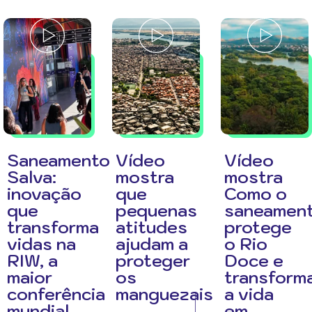
Saneamento
Vídeo
Vídeo
Salva:
mostra
mostra
inovação
que
Como o
que
pequenas
saneamen
transforma
atitudes
protege
vidas na
ajudam a
o Rio
RIW, a
proteger
Doce e
maior
os
transform
conferência
manguezais
a vida
mundial
em