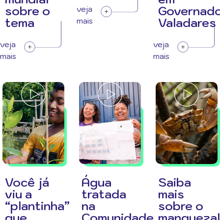
sobre o
Governad
veja
tema
Valadares
mais
veja
veja
mais
mais
Você já
Água
Saiba
viu a
tratada
mais
“plantinha”
na
sobre o
que
Comunidade
manguezal