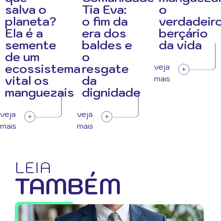
salva o
Tia Eva:
o
planeta?
o fim da
verdadeir
Ela é a
era dos
berçário
semente
baldes e
da vida
de um
o
ecossistema
resgate
veja
vital os
da
mais
manguezais
dignidade
veja
veja
mais
mais
LEIA
TAMBÉM