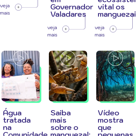
Governador
vital os
veja
Valadares
manguezai
mais
veja
veja
mais
mais
Água
Saiba
Vídeo
tratada
mais
mostra
na
sobre o
que
Comunidade
manguezal:
pequenas