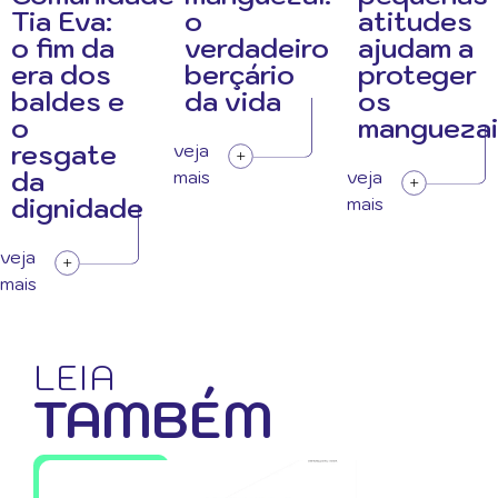
Tia Eva:
o
atitudes
o fim da
verdadeiro
ajudam a
era dos
berçário
proteger
baldes e
da vida
os
o
manguezai
resgate
veja
da
mais
veja
dignidade
mais
veja
mais
LEIA
TAMBÉM