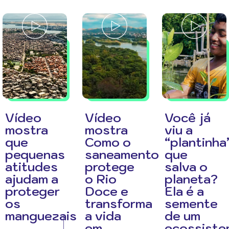
Vídeo
Vídeo
Você já
mostra
mostra
viu a
que
Como o
“plantinha
pequenas
saneamento
que
atitudes
protege
salva o
ajudam a
o Rio
planeta?
proteger
Doce e
Ela é a
os
transforma
semente
manguezais
a vida
de um
em
ecossiste