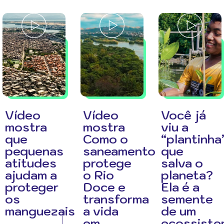
Vídeo
Vídeo
Você já
mostra
mostra
viu a
que
Como o
“plantinha
pequenas
saneamento
que
atitudes
protege
salva o
ajudam a
o Rio
planeta?
proteger
Doce e
Ela é a
os
transforma
semente
manguezais
a vida
de um
em
ecossiste