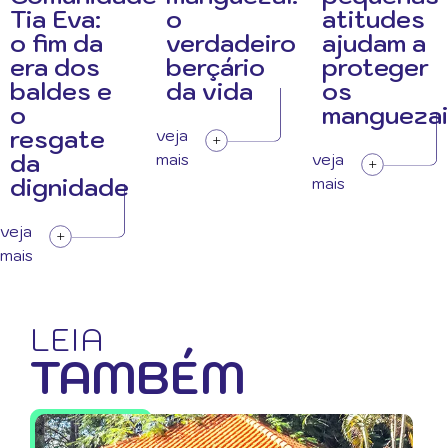
Tia Eva:
o
atitudes
o fim da
verdadeiro
ajudam a
era dos
berçário
proteger
baldes e
da vida
os
o
manguezai
resgate
veja
da
mais
veja
dignidade
mais
veja
mais
LEIA
TAMBÉM