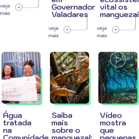
Governador
vital os
veja
Valadares
manguezai
mais
veja
veja
mais
mais
Água
Saiba
Vídeo
tratada
mais
mostra
na
sobre o
que
Comunidade
manguezal:
pequenas