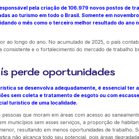
responsável pela criação de 106.979 novos postos de tr
gadas ao turismo em todo o Brasil. Somente em novembro
lidando o mês como o terceiro melhor resultado do ano 
etor ao longo do ano. No acumulado de 2025, o país contabi
consistente e o fortalecimento do mercado de trabalho bra
ís perde oportunidades
turística se desenvolva adequadamente, é essencial ter 
iões sem coleta e tratamento de esgoto ou com escass
al turístico de uma localidade.
e as pessoas que moram em áreas com acesso ao saneament
 em municípios sem esses serviços, a proporção de habitan
r menor, resultando em menos oportunidades de trabalho. 
ística não alcança todo seu potencial, pois áreas degradad