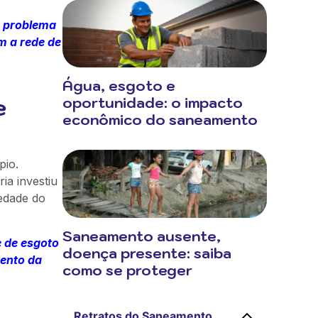
o problema
om a rede de
Água, esgoto e
e
oportunidade: o impacto
econômico do saneamento
pio.
ia investiu
edade do
Saneamento ausente,
 de esgoto
doença presente: saiba
ento da
como se proteger
Retratos do Saneamento