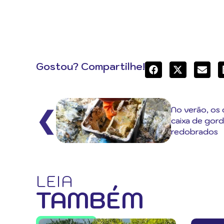
Gostou? Compartilhe!
No verão, os
❮
caixa de gor
redobrados
LEIA
TAMBÉM