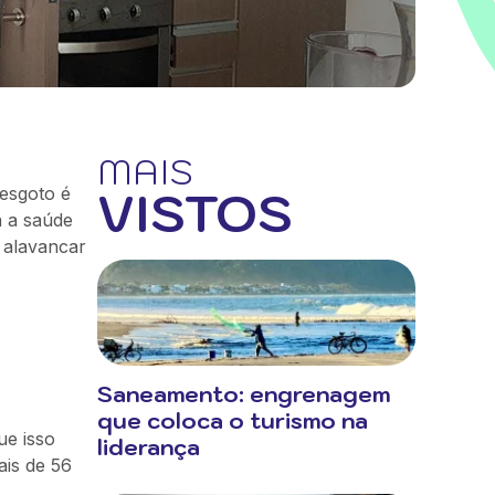
MAIS
VISTOS
 esgoto é
a a saúde
a alavancar
Saneamento: engrenagem
que coloca o turismo na
ue isso
liderança
ais de 56