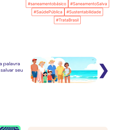
#saneamentobásico
#SaneamentoSalva
#SaúdePública
#Sustentabilidade
#TrataBrasil
a palavra
❯
 salvar seu