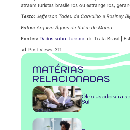
atraem turistas brasileiros ou estrangeiros, ge
Texto:
Jefferson Tadeu de Carvalho e Rosiney Bi
Fotos:
Arquivo Águas de Rolim de Moura.
Fontes:
Dados sobre turismo
do Trata Brasil
|
Es
Post Views:
311
MATÉRIAS
RELACIONADAS
Óleo usado vira s
Sul