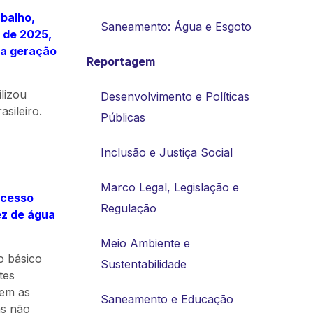
abalho,
Saneamento: Água e Esgoto
 de 2025,
na geração
Reportagem
lizou
Desenvolvimento e Políticas
sileiro.
Públicas
Inclusão e Justiça Social
Marco Legal, Legislação e
acesso
Regulação
ez de água
Meio Ambiente e
o básico
Sustentabilidade
tes
Sem as
Saneamento e Educação
as não