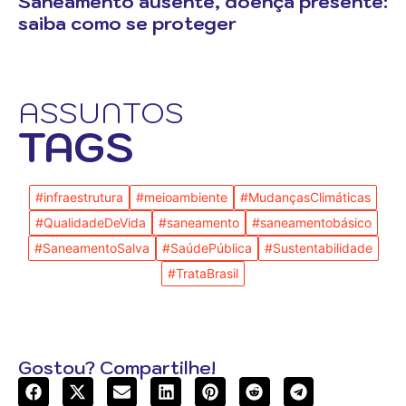
Saneamento ausente, doença presente:
saiba como se proteger
ASSUNTOS
TAGS
#infraestrutura
#meioambiente
#MudançasClimáticas
#QualidadeDeVida
#saneamento
#saneamentobásico
#SaneamentoSalva
#SaúdePública
#Sustentabilidade
#TrataBrasil
Gostou? Compartilhe!