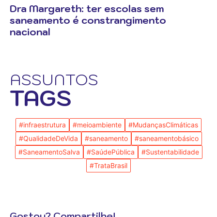
Dra Margareth: ter escolas sem
saneamento é constrangimento
nacional
ASSUNTOS
TAGS
#infraestrutura
#meioambiente
#MudançasClimáticas
#QualidadeDeVida
#saneamento
#saneamentobásico
#SaneamentoSalva
#SaúdePública
#Sustentabilidade
#TrataBrasil
Gostou? Compartilhe!