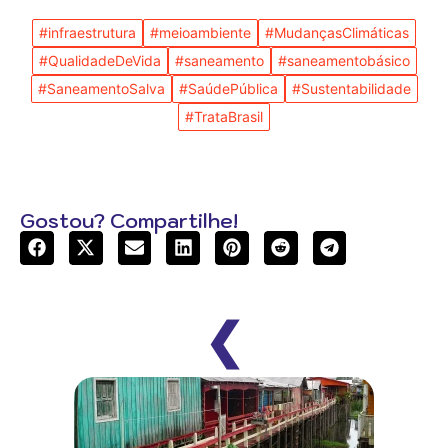
#infraestrutura
#meioambiente
#MudançasClimáticas
#QualidadeDeVida
#saneamento
#saneamentobásico
#SaneamentoSalva
#SaúdePública
#Sustentabilidade
#TrataBrasil
Gostou? Compartilhe!
❮