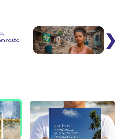
o,
❯
em rosto