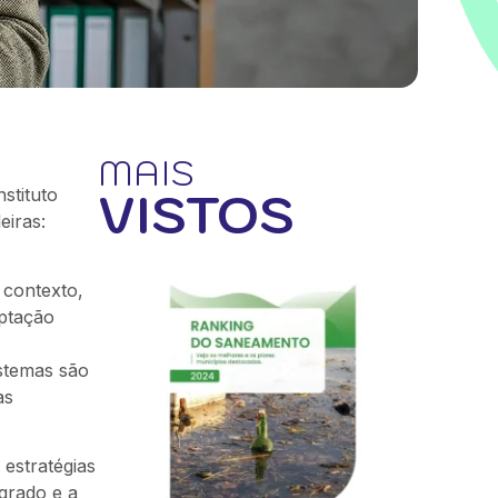
MAIS
VISTOS
nstituto
eiras:
 contexto,
aptação
stemas são
as
estratégias
grado e a