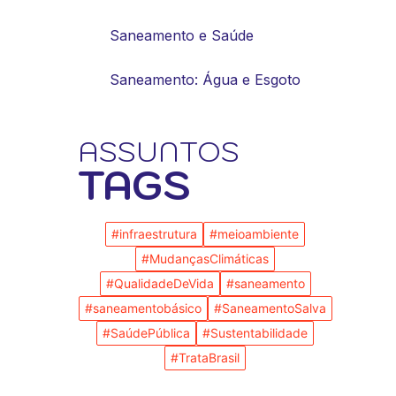
Saneamento e Saúde
Saneamento: Água e Esgoto
ASSUNTOS
TAGS
#infraestrutura
#meioambiente
#MudançasClimáticas
#QualidadeDeVida
#saneamento
#saneamentobásico
#SaneamentoSalva
#SaúdePública
#Sustentabilidade
#TrataBrasil