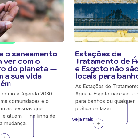
e o saneamento
Estações de
a ver com o
Tratamento de 
ro do planeta —
e Esgoto não sã
m a sua vida
locais para banh
bém
As Estações de Tratament
a como a Agenda 2030
Água e Esgoto não são loc
rma comunidades e o
para banhos ou qualquer
em as pessoas que
prática de lazer.
 e atuam — na linha de
veja mais
da mudança.