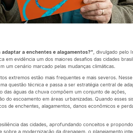
 adaptar a enchentes e alagamentos?”
, divulgado pelo I
em evidência um dos maiores desafios das cidades brasil
em um cenário marcado pelas mudanças climáticas.
ntos extremos estão mais frequentes e mais severos. Nesse
uma questão técnica e passa a ser estratégia central de ad
o das águas da chuva compõem um conjunto de ações,
ação do escoamento em áreas urbanizadas. Quando esses si
iscos de enchentes, alagamentos, danos econômicos e perd
esiliência das cidades, aprofundando conceitos e propondo 
te sobre a modernização da drenagem, o planejamento inte