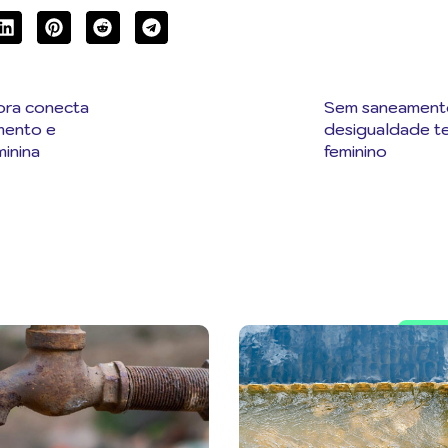
ra conecta
Sem saneament
mento e
desigualdade t
inina
feminino