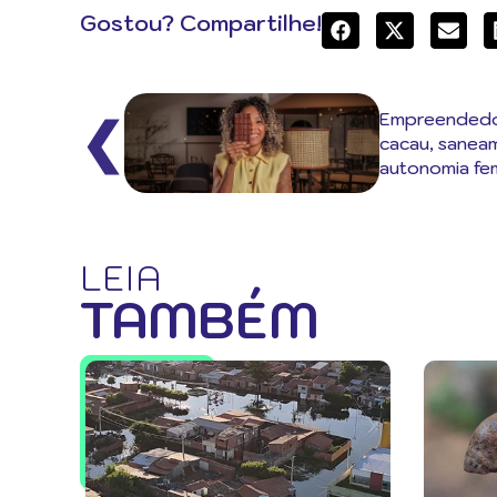
Gostou? Compartilhe!
Empreendedo
❮
cacau, sanea
autonomia fem
LEIA
TAMBÉM