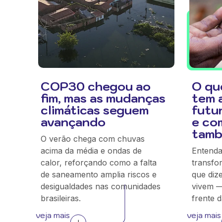
COP30 chegou ao
O qu
fim, mas as mudanças
tem 
climáticas seguem
futu
avançando
e co
tam
O verão chega com chuvas
acima da média e ondas de
Entend
calor, reforçando como a falta
transfo
de saneamento amplia riscos e
que diz
desigualdades nas comunidades
vivem —
brasileiras.
frente 
veja mais
veja mais