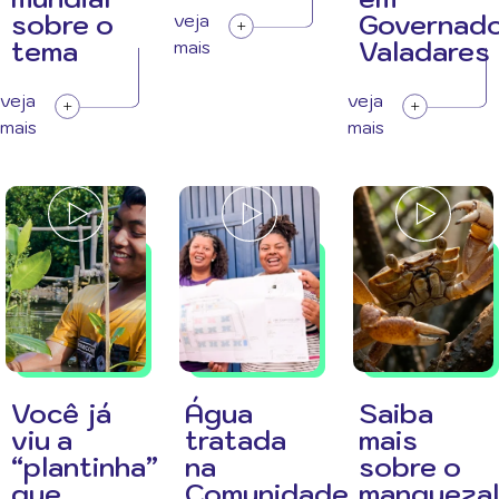
sobre o
Governad
veja
tema
Valadares
mais
veja
veja
mais
mais
Você já
Água
Saiba
viu a
tratada
mais
“plantinha”
na
sobre o
que
Comunidade
manguezal