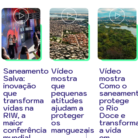
Saneamento
Vídeo
Vídeo
Salva:
mostra
mostra
inovação
que
Como o
que
pequenas
saneamen
transforma
atitudes
protege
vidas na
ajudam a
o Rio
RIW, a
proteger
Doce e
maior
os
transform
conferência
manguezais
a vida
mundial
em