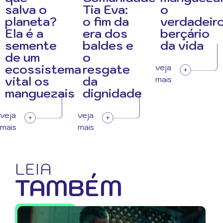
salva o
Tia Eva:
o
planeta?
o fim da
verdadeir
Ela é a
era dos
berçário
semente
baldes e
da vida
de um
o
ecossistema
resgate
veja
vital os
da
mais
manguezais
dignidade
veja
veja
mais
mais
LEIA
TAMBÉM