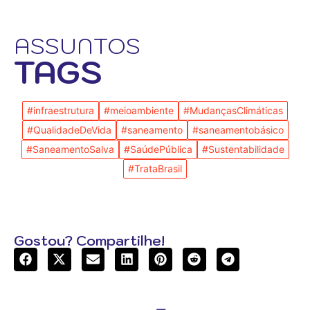
ASSUNTOS
TAGS
#infraestrutura
#meioambiente
#MudançasClimáticas
#QualidadeDeVida
#saneamento
#saneamentobásico
#SaneamentoSalva
#SaúdePública
#Sustentabilidade
#TrataBrasil
Gostou? Compartilhe!