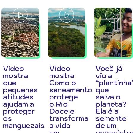
Vídeo
Vídeo
Você já
mostra
mostra
viu a
que
Como o
“plantinha
pequenas
saneamento
que
atitudes
protege
salva o
ajudam a
o Rio
planeta?
proteger
Doce e
Ela é a
os
transforma
semente
manguezais
a vida
de um
em
ecossiste