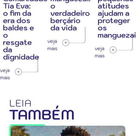
Tia Eva:
o
atitudes
o fim da
verdadeiro
ajudam a
era dos
berçário
proteger
baldes e
da vida
os
o
manguezai
resgate
veja
da
mais
veja
dignidade
mais
veja
mais
LEIA
TAMBÉM