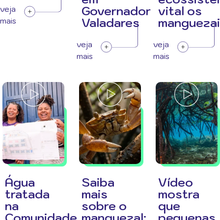
Governador
vital os
veja
Valadares
manguezai
mais
veja
veja
mais
mais
Água
Saiba
Vídeo
tratada
mais
mostra
na
sobre o
que
Comunidade
manguezal:
pequenas