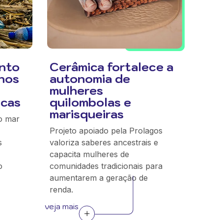
nto
Cerâmica fortalece a
nos
autonomia de
mulheres
icas
quilombolas e
marisqueiras
o mar
Projeto apoiado pela Prolagos
s
valoriza saberes ancestrais e
capacita mulheres de
o
comunidades tradicionais para
aumentarem a geração de
renda.
veja mais