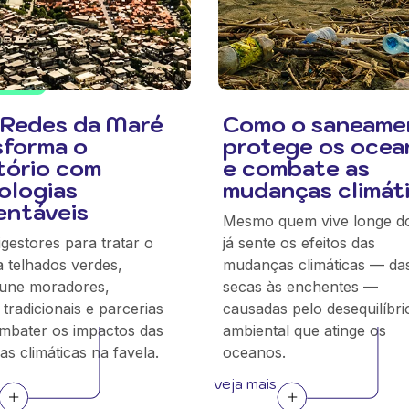
Redes da Maré
Como o saneame
sforma o
protege os ocea
itório com
e combate as
ologias
mudanças climát
entáveis
Mesmo quem vive longe d
igestores para tratar o
já sente os efeitos das
a telhados verdes,
mudanças climáticas — da
 une moradores,
secas às enchentes —
tradicionais e parcerias
causadas pelo desequilíbri
mbater os impactos das
ambiental que atinge os
s climáticas na favela.
oceanos.
veja mais