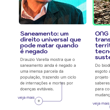
Saneamento: um
ONG 
direito universal que
tran
pode matar quando
terr
é negado
tecn
sust
Drauzio Varella mostra que o
saneamento ainda é negado a
Do biod
uma imensa parcela da
esgoto 
população, trazendo um ciclo
projeto
de internações e mortes por
saberes 
doenças evitáveis.
para co
mudança
veja mais
veja mais