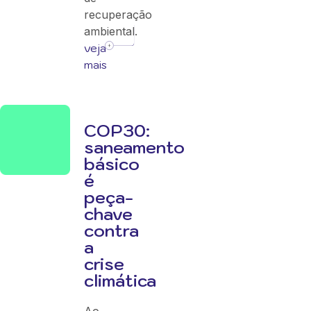
recuperação
ambiental.
veja
mais
COP30:
saneamento
básico
é
peça-
chave
contra
a
crise
climática