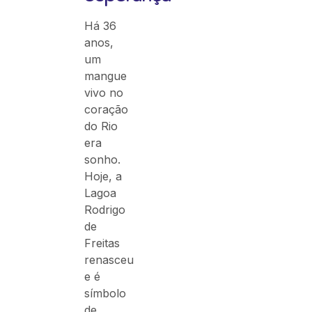
Há 36
anos,
um
mangue
vivo no
coração
do Rio
era
sonho.
Hoje, a
Lagoa
Rodrigo
de
Freitas
renasceu
e é
símbolo
de