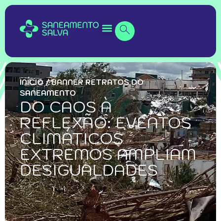
INÍCIO
/
BANNER RETRATOS DO
SANEAMENTO
DO CAOS À
REFLEXÃO: EVENTOS
CLIMÁTICOS
EXTREMOS AMPLIAM
DESIGUALDADES