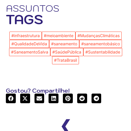
ASSUNTOS
TAGS
#infraestrutura
#meioambiente
#MudançasClimáticas
#QualidadeDeVida
#saneamento
#saneamentobásico
#SaneamentoSalva
#SaúdePública
#Sustentabilidade
#TrataBrasil
Gostou? Compartilhe!
❮