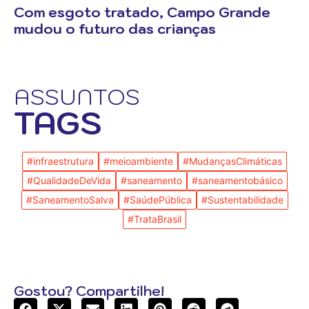
Com esgoto tratado, Campo Grande
mudou o futuro das crianças
ASSUNTOS
TAGS
#infraestrutura
#meioambiente
#MudançasClimáticas
#QualidadeDeVida
#saneamento
#saneamentobásico
#SaneamentoSalva
#SaúdePública
#Sustentabilidade
#TrataBrasil
Gostou? Compartilhe!