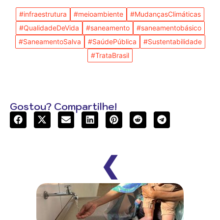
#infraestrutura
#meioambiente
#MudançasClimáticas
#QualidadeDeVida
#saneamento
#saneamentobásico
#SaneamentoSalva
#SaúdePública
#Sustentabilidade
#TrataBrasil
Gostou? Compartilhe!
❮