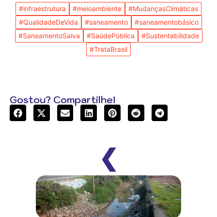
#infraestrutura
#meioambiente
#MudançasClimáticas
#QualidadeDeVida
#saneamento
#saneamentobásico
#SaneamentoSalva
#SaúdePública
#Sustentabilidade
#TrataBrasil
Gostou? Compartilhe!
❮