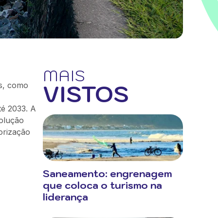
MAIS
VISTOS
os, como
té 2033. A
solução
iorização
Saneamento: engrenagem
que coloca o turismo na
liderança