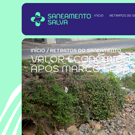
INÍCIO
RETRATOS DO 
INÍCIO
/
RETRATOS DO SANEAMENTO
VALOR ECONÔMICO:
APÓS MARCO LEGA