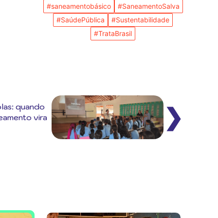
#saneamentobásico
#SaneamentoSalva
#SaúdePública
#Sustentabilidade
#TrataBrasil
olas: quando
❯
neamento vira