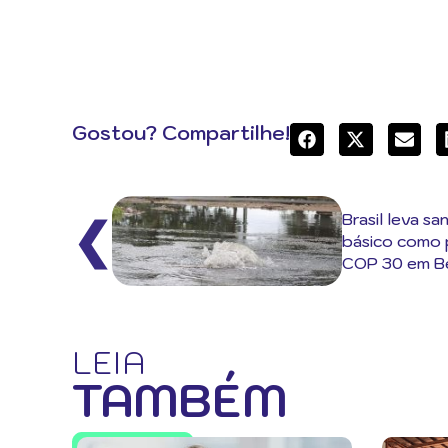
Gostou? Compartilhe!
Brasil leva s
❮
básico como p
COP 30 em B
LEIA
TAMBÉM