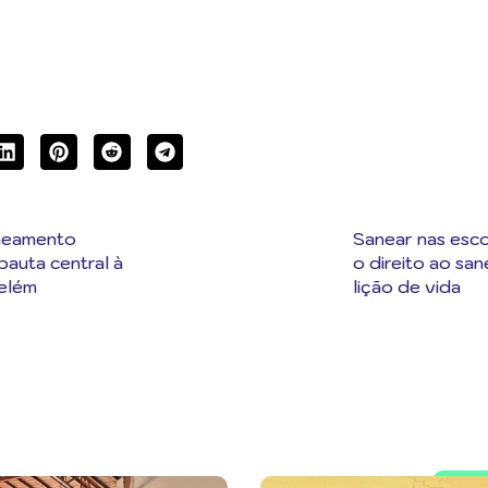
aneamento
Sanear nas esc
auta central à
o direito ao sa
elém
lição de vida