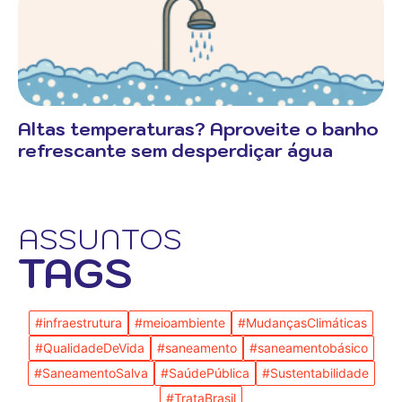
Altas temperaturas? Aproveite o banho
refrescante sem desperdiçar água
ASSUNTOS
TAGS
#infraestrutura
#meioambiente
#MudançasClimáticas
#QualidadeDeVida
#saneamento
#saneamentobásico
#SaneamentoSalva
#SaúdePública
#Sustentabilidade
#TrataBrasil