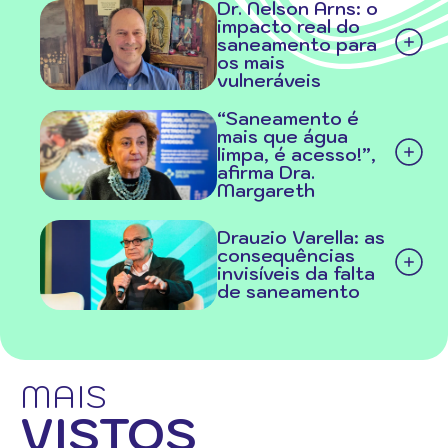
Dr. Nelson Arns: o
impacto real do
saneamento para
os mais
vulneráveis
“Saneamento é
mais que água
limpa, é acesso!”,
afirma Dra.
Margareth
Drauzio Varella: as
consequências
invisíveis da falta
de saneamento
MAIS
VISTOS