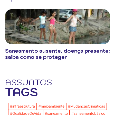
Saneamento ausente, doença presente:
saiba como se proteger
ASSUNTOS
TAGS
#infraestrutura
#meioambiente
#MudançasClimáticas
#QualidadeDeVida
#saneamento
#saneamentobásico